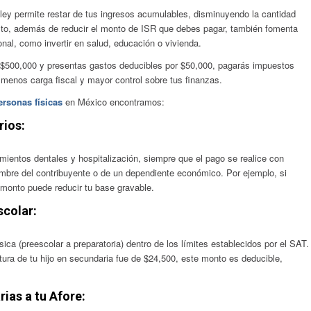
ley permite restar de tus ingresos acumulables, disminuyendo la cantidad
sto, además de reducir el monto de ISR que debes pagar, también fomenta
nal, como invertir en salud, educación o vivienda.
e $500,000 y presentas gastos deducibles por $50,000, pagarás impuestos
menos carga fiscal y mayor control sobre tus finanzas.
ersonas físicas
en México encontramos:
rios:
amientos dentales y hospitalización, siempre que el pago se realice con
ombre del contribuyente o de un dependiente económico. Por ejemplo, si
monto puede reducir tu base gravable.
scolar:
ca (preescolar a preparatoria) dentro de los límites establecidos por el SAT.
atura de tu hijo en secundaria fue de $24,500, este monto es deducible,
as a tu Afore: