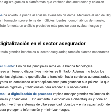
s se agiliza gracias a plataformas que verifican documentación y calculan
os
ha abierto la puerta al análisis avanzado de datos. Mediante el uso de Big
n información proveniente de múltiples fuentes, como hábitos de manejo,
 Esto fomenta un análisis predictivo más preciso para evaluar riesgos y
digitalización en el sector asegurador
raído grandes beneficios al sector asegurador, también plantea importantes
el cliente:
Uno de los principales retos es la brecha tecnológica,
eso a internet o dispositivos móviles es limitado. Además, no todos los
ientas digitales, lo que dificulta la transición hacia servicios automatizados.
ores es complicado utilizar aplicaciones para gestionar sus pólizas, lo que
nales digitales y tradicionales para atender sus necesidades.
atos:
La
digitalización de procesos
implica manejar grandes volúmenes de
nales y financieros. Esto aumenta la exposición a ciberataques y pone en
 ello, invertir en sistemas de ciberseguridad robustos y en la capacitación de
ara proteger la información y minimizar riesgos.