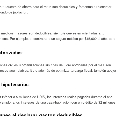
a tu cuenta de ahorro para el retiro son deducibles y fomentan tu bienestar
fondo de jubilación.
s médicos mayores son deducibles, siempre que estén orientadas a tu
icos. Por ejemplo, si contrataste un seguro médico por $15,000 al año, este
.
utorizadas:
ones civiles u organizaciones sin fines de lucro aprobadas por el SAT son
ngresos acumulables. Esto además de optimizar tu carga fiscal, también apoya
 hipotecarios:
or inferior a 5 millones de UDIS, los intereses reales pagados durante el año
ejemplo, a los intereses de una casa-habitación con un crédito de $2 millones
nes al declarar gastos deducibles